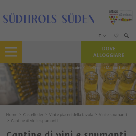
IT
DOVE
ALLOGGIARE
© Feriendestination Castelfeder / Marion Lafogler
Home
>
Castelfeder
>
Vini e piaceri della tavola
>
Vini e spumanti
>
Cantine di vini e spumanti
Cantine di vini e spumanti