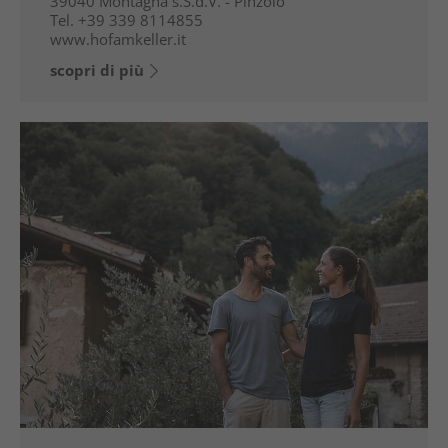
39040
Montagna s.S.d.V. - Pinzolo
Tel.
+39 339 8114855
www.hofamkeller.it
scopri di più