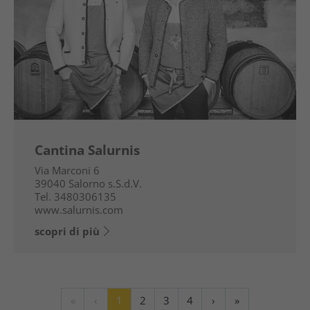
Cantina Salurnis
Via Marconi 6
39040
Salorno s.S.d.V.
Tel.
3480306135
www.salurnis.com
scopri di più
«
‹
1
2
3
4
›
»