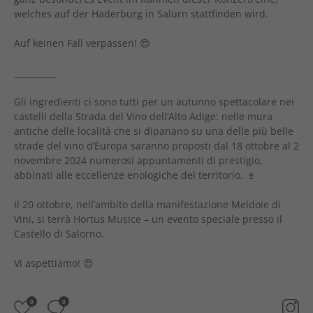
welches auf der Haderburg in Salurn stattfinden wird.
Auf keinen Fall verpassen! 😍
__________
Gli ingredienti ci sono tutti per un autunno spettacolare nei
castelli della Strada del Vino dell’Alto Adige: nelle mura
antiche delle località che si dipanano su una delle più belle
strade del vino d’Europa saranno proposti dal 18 ottobre al 2
novembre 2024 numerosi appuntamenti di prestigio,
abbinati alle eccellenze enologiche del territorio. 🍷
Il 20 ottobre, nell’ambito della manifestazione Meldoie di
Vini, si terrà Hortus Musice – un evento speciale presso il
Castello di Salorno.
Vi aspettiamo! 😍
0
0