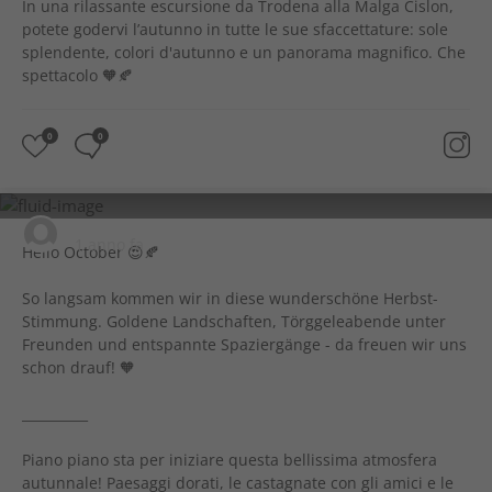
In una rilassante escursione da Trodena alla Malga Cislon,
potete godervi l’autunno in tutte le sue sfaccettature: sole
splendente, colori d'autunno e un panorama magnifico. Che
spettacolo 🧡🍂
0
0
visit.castelfeder
1 anno fa
Hello October 😍🍂
So langsam kommen wir in diese wunderschöne Herbst-
Stimmung. Goldene Landschaften, Törggeleabende unter
Freunden und entspannte Spaziergänge - da freuen wir uns
schon drauf! 🧡
__________
Piano piano sta per iniziare questa bellissima atmosfera
autunnale! Paesaggi dorati, le castagnate con gli amici e le