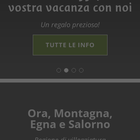
vostra vacanza con noi
Weiss"
CAMMINO TRA ARTE E PAESAGGI
IL NUOVO PERCORSO TEMATICO NEL
Un regalo prezioso!
TUTTE LE INFO
IL BELLO DELL'ANDAR
Ora, Montagna,
Egna e Salorno
Regione di villeggiatura