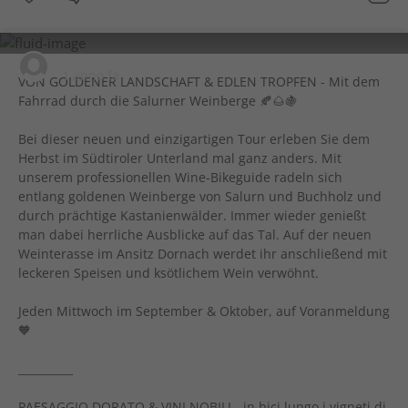
visit.castelfeder
1 anno fa
VON GOLDENER LANDSCHAFT & EDLEN TROPFEN - Mit dem
Fahrrad durch die Salurner Weinberge 🍂🌰🍇
Bei dieser neuen und einzigartigen Tour erleben Sie dem
Herbst im Südtiroler Unterland mal ganz anders. Mit
unserem professionellen Wine-Bikeguide radeln sich
entlang goldenen Weinberge von Salurn und Buchholz und
durch prächtige Kastanienwälder. Immer wieder genießt
man dabei herrliche Ausblicke auf das Tal. Auf der neuen
Weinterasse im Ansitz Dornach werdet ihr anschließend mit
leckeren Speisen und ksötlichem Wein verwöhnt.
Jeden Mittwoch im September & Oktober, auf Voranmeldung
🧡
__________
PAESAGGIO DORATO & VINI NOBILI - in bici lungo i vigneti di