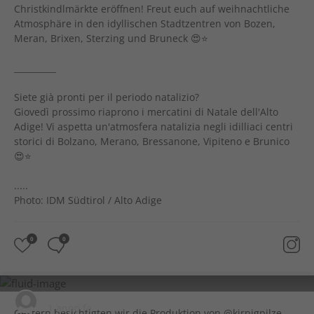
Christkindlmärkte eröffnen! Freut euch auf weihnachtliche
Atmosphäre in den idyllischen Stadtzentren von Bozen,
Meran, Brixen, Sterzing und Bruneck 😍⭐
__________
Siete già pronti per il periodo natalizio?
Giovedì prossimo riaprono i mercatini di Natale dell'Alto
Adige! Vi aspetta un'atmosfera natalizia negli idilliaci centri
storici di Bolzano, Merano, Bressanone, Vipiteno e Brunico
😍⭐
.....
Photo: IDM Südtirol / Alto Adige
0
0
visit.castelfeder
1 anno fa
Gestern besichtigten wir die Produktion von @kirnigpilze