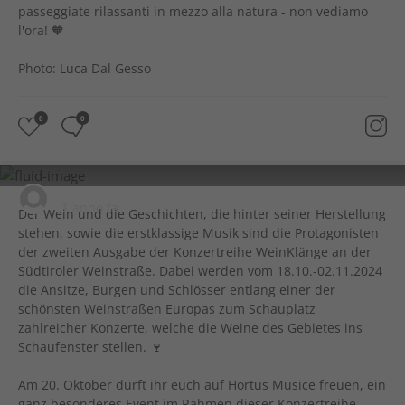
passeggiate rilassanti in mezzo alla natura - non vediamo
l'ora! 🧡
Photo: Luca Dal Gesso
0
0
visit.castelfeder
1 anno fa
Der Wein und die Geschichten, die hinter seiner Herstellung
stehen, sowie die erstklassige Musik sind die Protagonisten
der zweiten Ausgabe der Konzertreihe WeinKlänge an der
Südtiroler Weinstraße. Dabei werden vom 18.10.-02.11.2024
die Ansitze, Burgen und Schlösser entlang einer der
schönsten Weinstraßen Europas zum Schauplatz
zahlreicher Konzerte, welche die Weine des Gebietes ins
Schaufenster stellen. 🍷
Am 20. Oktober dürft ihr euch auf Hortus Musice freuen, ein
ganz besonderes Event im Rahmen dieser Konzertreihe,