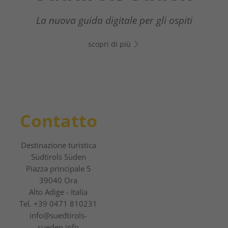
Il tuo assistente digitale nel Sud dell’Alto
Adige - Clicca sul link, apri WhatsApp e
Dal rilassante escursionismo invernale
La nuova guida digitale per gli ospiti
inizia subito a chattare!
all'adrenalinica esperienza sulle piste
scopri di più
scopri di più
scopri di più
Contatto
Destinazione turistica
Südtirols Süden
Piazza principale 5
39040 Ora
Alto Adige - Italia
Tel.
+39 0471 810231
info@suedtirols-
sueden.info