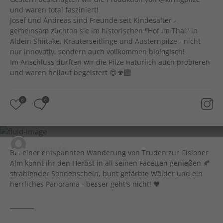
und waren total fasziniert!
Josef und Andreas sind Freunde seit Kindesalter -
gemeinsam züchten sie im historischen "Hof im Thal" in
Aldein Shiitake, Kräuterseitlinge und Austernpilze - nicht
nur innovativ, sondern auch vollkommen biologisch!
Im Anschluss durften wir die Pilze natürlich auch probieren
und waren hellauf begeistert 😍🍄‍🟫
0
0
visit.castelfeder
1 anno fa
Bei einer entspannten Wanderung von Truden zur Cisloner
Alm könnt ihr den Herbst in all seinen Facetten genießen 🍂
strahlender Sonnenschein, bunt gefärbte Wälder und ein
herrliches Panorama - besser geht's nicht! 🧡
________