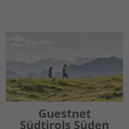
Chatbot OTTO
Guestnet
Winter
Südtirols Süden
Wonderland