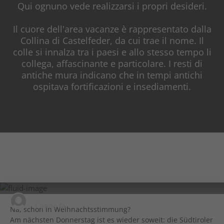
Qui ognuno vede realizzarsi i propri desideri.
Il cuore dell'area vacanze è rappresentato dalla
Collina di Castelfeder, da cui trae il nome. Il
colle si innalza tra i paesi e allo stesso tempo li
collega, affascinante e particolare. I resti di
antiche mura indicano che in tempi antichi
ospitava fortificazioni e insediamenti.
visit.castelfeder
1 anno fa
Na, schon in Weihnachtsstimmung?
Am nächsten Donnerstag ist es wieder soweit: die Südtiroler