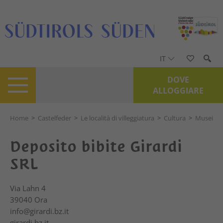
IT
DOVE
ALLOGGIARE
Home
>
Castelfeder
>
Le località di villeggiatura
>
Cultura
>
Musei
Deposito bibite Girardi
SRL
Via Lahn 4
39040
Ora
info@girardi.bz.it
girardi.bz.it