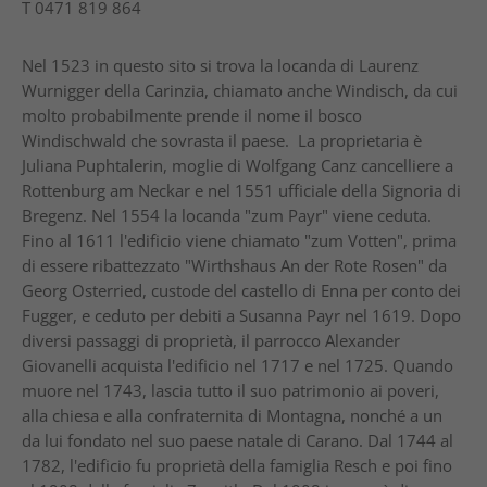
T
0471 819 864
Nel 1523 in questo sito si trova la locanda di Laurenz
Wurnigger della Carinzia, chiamato anche Windisch, da cui
molto probabilmente prende il nome il bosco
Windischwald che sovrasta il paese. La proprietaria è
Juliana Puphtalerin, moglie di Wolfgang Canz cancelliere a
Rottenburg am Neckar e nel 1551 ufficiale della Signoria di
Bregenz. Nel 1554 la locanda "zum Payr" viene ceduta.
Fino al 1611 l'edificio viene chiamato "zum Votten", prima
di essere ribattezzato "Wirthshaus An der Rote Rosen" da
Georg Osterried, custode del castello di Enna per conto dei
Fugger, e ceduto per debiti a Susanna Payr nel 1619. Dopo
diversi passaggi di proprietà, il parrocco Alexander
Giovanelli acquista l'edificio nel 1717 e nel 1725. Quando
muore nel 1743, lascia tutto il suo patrimonio ai poveri,
alla chiesa e alla confraternita di Montagna, nonché a un
da lui fondato nel suo paese natale di Carano. Dal 1744 al
1782, l'edificio fu proprietà della famiglia Resch e poi fino