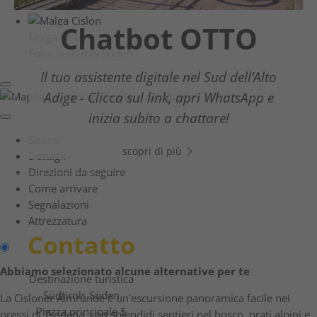
Chatbot OTTO
Guestnet
Winter
Malga Cislon
Foto: Südtirols Süden
Südtirols Süden
Wonderland
Il tuo assistente digitale nel Sud dell’Alto
Adige - Clicca sul link, apri WhatsApp e
Dal rilassante escursionismo invernale
La nuova guida digitale per gli ospiti
inizia subito a chattare!
all'adrenalinica esperienza sulle piste
scopri di più
Sintesi
scopri di più
Dettagli
scopri di più
Direzioni da seguire
Come arrivare
Segnalazioni
Attrezzatura
Contatto
Abbiamo selezionato alcune alternative per te
Destinazione turistica
Südtirols Süden
La Cisloner Almrunde è un’escursione panoramica facile nei
Piazza principale 5
pressi di Trodena, con splendidi sentieri nel bosco, prati alpini e