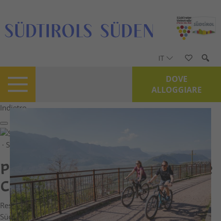
IT
DOVE
ALLOGGIARE
Indietro
Stampa/PDF
GPX
KML
FIT
Fitness
Top
Percorso consigliato
Sentiero turistico
· Sud Alto Adige
Aperto
Percorso circolare del Monte
Cislon
Responsabile del contenuto
Südtirols Süden