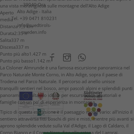
39040 Ora
una vista meravigliosa sulle montagne dell’Alto Adige
Alto Adige - Italia
Aperto
Tel.
+39 0471 810231
media
info@suedtirols-
Distanza
7,9 km
sueden.info
Durata
2:35 h
Salita
337 m
Discesa
337 m
Punto più alto
1.427 m
Punto più basso
1.142 m
La Cisloner Almrunde è una famosa escursione panoramica nel
Parco Naturale Monte Corno, in Alto Adige, sopra il paese di
Trodena nel Parco Naturale. Il percorso ad anello unisce
tranquilli sentieri nel bosco, ampi pascoli alpini e splendidi punti
panoramici, risultando ideale per escursionisti amatoriali e
famiglie con un po’ di esperienza in montagna.
Tipico di questa escursione è il paesaggio molto vario: all’inizio il
sentiero attraversa fitti boschi di pini e misti, mentre più avanti si
aprono splendide vedute sulla Val d’Adige, il Lago di Caldaro, il
Corno Bianco e il Corno Nero, fino alla catena del Lagorai.