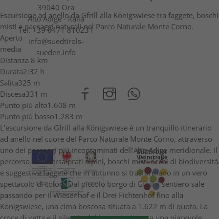
39040 Ora
Escursione ad anello da Gfrill alla Königswiese tra faggete, boschi
Alto Adige - Italia
misti e paesaggi naturali nel Parco Naturale Monte Corno.
Tel.
+39 0471 810231
Aperto
info@suedtirols-
media
sueden.info
Distanza
8 km
Durata
2:32 h
Salita
325 m
Discesa
331 m
Punto più alto
1.608 m
Punto più basso
1.283 m
L’escursione da Gfrill alla Königswiese è un tranquillo itinerario
ad anello nel cuore del Parco Naturale Monte Corno, attraverso
uno dei paesaggi più incontaminati dell’Alto Adige meridionale. Il
percorso attraversa prati alpini, boschi misti ricchi di biodiversità
e suggestive faggete che in autunno si trasformano in un vero
spettacolo di colori. Dal piccolo borgo di Gfrill il sentiero sale
passando per il Wiesenhof e il Drei Fichtenhof fino alla
Königswiese, una cima boscosa situata a 1.622 m di quota. La
croce di vetta e il silenzio del bosco invitano a una piacevole