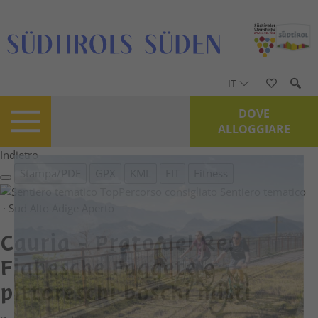
IT
DOVE
ALLOGGIARE
Indietro
Stampa/PDF
GPX
KML
FIT
Fitness
Top
Percorso consigliato
Sentiero tematico
· Sud Alto Adige
Aperto
Cauria - Prato del Re:
Fiabesche Faggete e
pittoreschi boschi misti