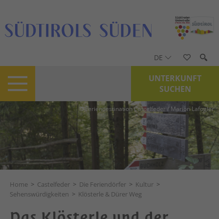
DE
UNTERKUNFT
SUCHEN
© Feriendestination Castelfeder / Marion Lafogler
Home
>
Castelfeder
>
Die Feriendörfer
>
Kultur
>
Sehenswürdigkeiten
>
Klösterle & Dürer Weg
Das Klösterle und der