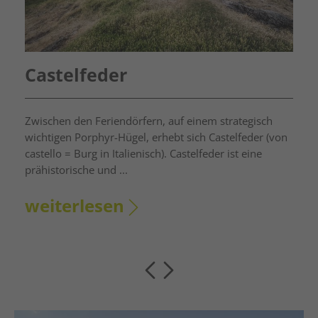
Der Blauburgunder
egisch
Rund um Auer, Montan, Neumarkt und Salurn ged
eder (von
bester Wein. Besonders der Blauburgunder (Pinot
 eine
Noir) findet auf den Hügeln um Mazon und Glen u
in Buchholz bei Salurn optimale ...
weiterlesen