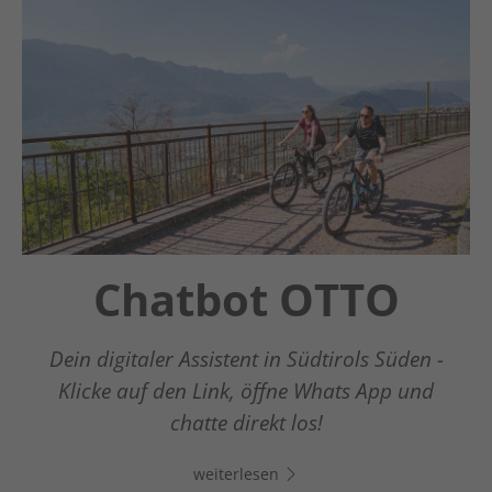
Chatbot OTTO
Guestnet
Winter
Südtirols Süden
Wonderland
Dein digitaler Assistent in Südtirols Süden -
Klicke auf den Link, öffne Whats App und
Vom entspannten Winterwandern zum
Der neue digitale Reisebegleiter
chatte direkt los!
actionreichen Pistenerlebnis
weiterlesen
weiterlesen
weiterlesen