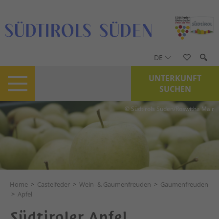
DE
UNTERKUNFT
SUCHEN
© Südtirols Süden/Roswitha Mair
Home
>
Castelfeder
>
Wein- & Gaumenfreuden
>
Gaumenfreuden
>
Apfel
Südtiroler Apfel