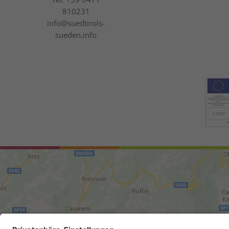
810231
info@suedtirols-
sueden.info