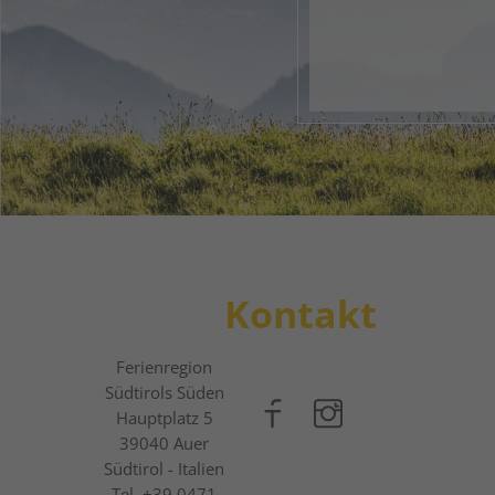
1
2
3
Kontakt
Ferienregion
Südtirols Süden
Hauptplatz 5
39040
Auer
Südtirol - Italien
Tel.
+39 0471