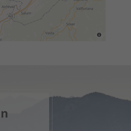
en
k, öffne
rlebnis