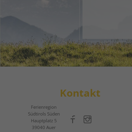
Dein di
Vom en
1
2
3
Kontakt
Ferienregion
Südtirols Süden
Hauptplatz 5
39040
Auer