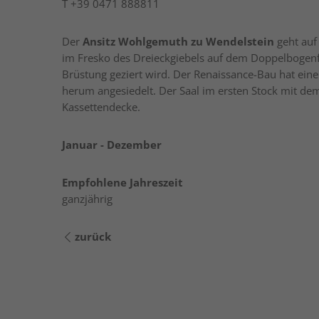
T
+39 0471 888811
Der
Ansitz Wohlgemuth zu Wendelstein
geht auf 
im Fresko des Dreieckgiebels auf dem Doppelbogen
Brüstung geziert wird. Der Renaissance-Bau hat ein
herum angesiedelt. Der Saal im ersten Stock mit d
Kassettendecke.
Januar - Dezember
Empfohlene Jahreszeit
ganzjährig
zurück