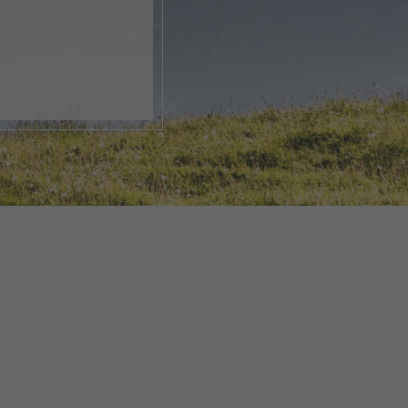
k, öffne
rlebnis