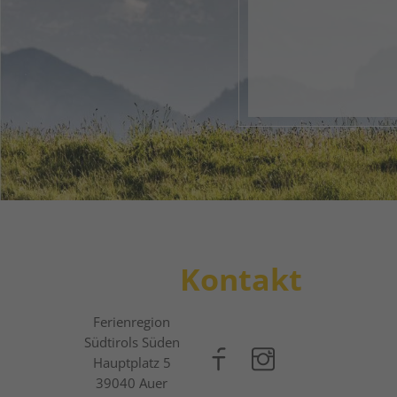
Dein di
Vom en
1
2
3
Kontakt
Ferienregion
Südtirols Süden
Hauptplatz 5
39040
Auer