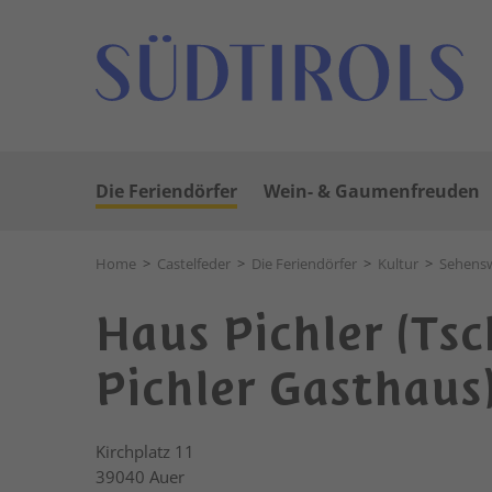
Die Feriendörfer
Wein- & Gaumenfreuden
Home
>
Castelfeder
>
Die Feriendörfer
>
Kultur
>
Sehensw
Haus Pichler (Ts
Pichler Gasthaus
Kirchplatz 11
39040
Auer