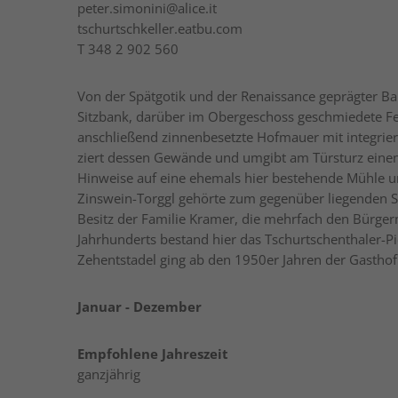
peter.simonini@alice.it
tschurtschkeller.eatbu.com
T
348 2 902 560
Von der Spätgotik und der Renaissance geprägter Ba
Sitzbank, darüber im Obergeschoss geschmiedete Fe
anschließend zinnenbesetzte Hofmauer mit integrie
ziert dessen Gewände und umgibt am Türsturz einen
Hinweise auf eine ehemals hier bestehende Mühle un
Zinswein-Torggl gehörte zum gegenüber liegenden Sc
Besitz der Familie Kramer, die mehrfach den Bürgerme
Jahrhunderts bestand hier das Tschurtschenthaler-P
Zehentstadel ging ab den 1950er Jahren der Gasthof
Januar - Dezember
Empfohlene Jahreszeit
ganzjährig