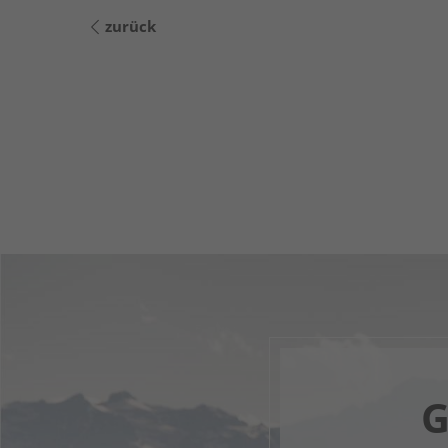
zurück
G