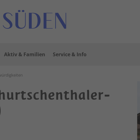
Aktiv & Familien
Service & Info
ürdigkeiten
churtschenthaler-
)