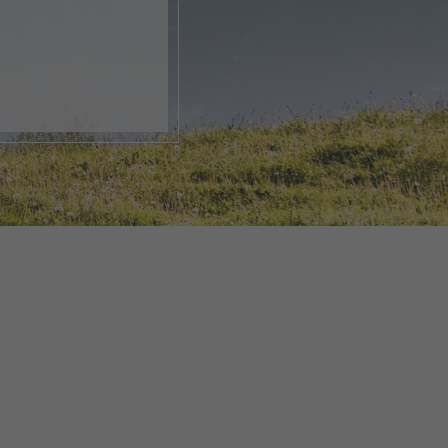
k, öffne
rlebnis