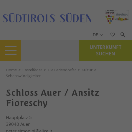
DE
UNTERKUNFT
SUCHEN
Home
>
Castelfeder
>
Die Feriendörfer
>
Kultur
>
Sehenswürdigkeiten
Schloss Auer / Ansitz
Fioreschy
Hauptplatz 5
39040
Auer
peter.simonini@alice.it