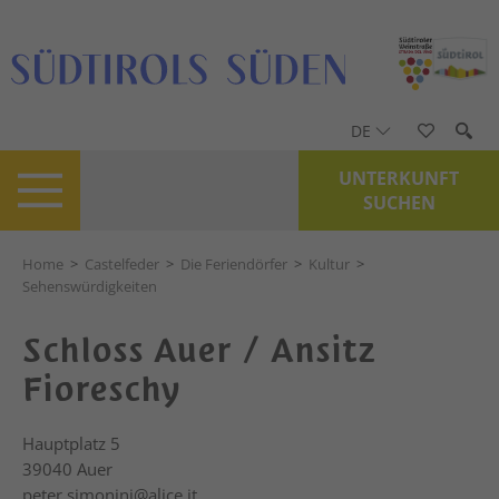
DE
UNTERKUNFT
SUCHEN
Home
>
Castelfeder
>
Die Feriendörfer
>
Kultur
>
Sehenswürdigkeiten
Schloss Auer / Ansitz
Fioreschy
Hauptplatz 5
39040
Auer
peter.simonini@alice.it