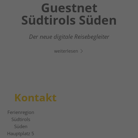
Chatbot OTTO
Guestnet
Winter
Südtirols Süden
Wonderland
Dein digitaler Assistent in Südtirols Süden -
Klicke auf den Link, öffne Whats App und
Vom entspannten Winterwandern zum
Der neue digitale Reisebegleiter
chatte direkt los!
actionreichen Pistenerlebnis
weiterlesen
weiterlesen
weiterlesen
Kontakt
Ferienregion
Südtirols
Süden
Hauptplatz 5