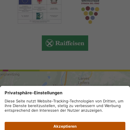
ANREISE
Sitemap
.
Impressum
.
Privacy
.
Datenschutz-