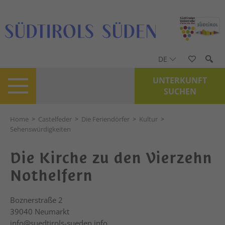
DE
UNTERKUNFT
SUCHEN
Home
>
Castelfeder
>
Die Feriendörfer
>
Kultur
>
Sehenswürdigkeiten
Die Kirche zu den Vierzehn
Nothelfern
Boznerstraße 2
39040
Neumarkt
info@suedtirols-sueden.info