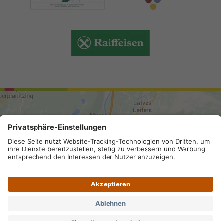
ANREISE
Sitemap
.
Impressum
.
Privacy
.
Datenschutz-
Einstellungen
.
MwSt.-Nummer IT 02296130210; SDI-Kodex:
A4RZ960