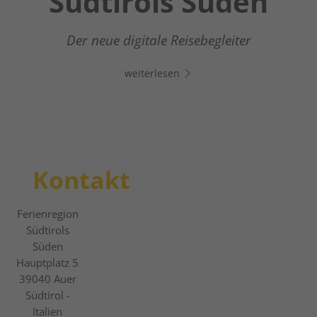
Südtirols Süden
Wonderland
Dein digitaler Assistent in Südtirols Süden -
Klicke auf den Link, öffne Whats App und
Vom entspannten Winterwandern zum
Der neue digitale Reisebegleiter
chatte direkt los!
actionreichen Pistenerlebnis
weiterlesen
weiterlesen
weiterlesen
Kontakt
Ferienregion
Südtirols
Süden
Hauptplatz 5
39040
Auer
Südtirol -
Italien